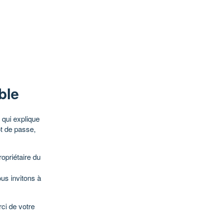
ble
qui explique
ot de passe,
opriétaire du
ous invitons à
ci de votre