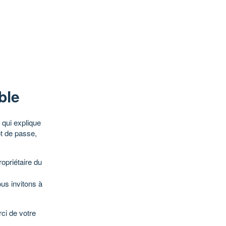
ble
qui explique
ot de passe,
opriétaire du
ous invitons à
ci de votre