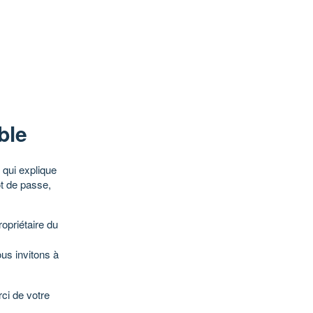
ble
qui explique
ot de passe,
opriétaire du
ous invitons à
ci de votre