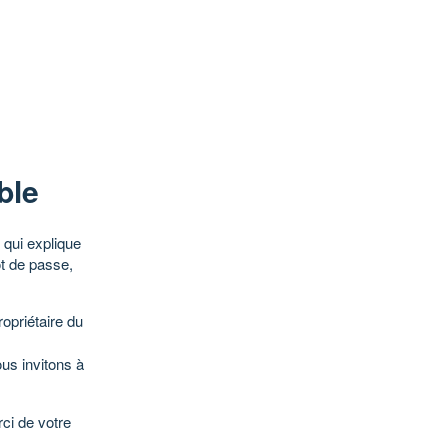
ble
qui explique
ot de passe,
opriétaire du
ous invitons à
ci de votre