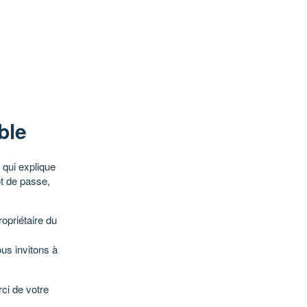
ble
qui explique
ot de passe,
opriétaire du
ous invitons à
ci de votre