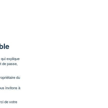
ble
qui explique
ot de passe,
opriétaire du
ous invitons à
ci de votre