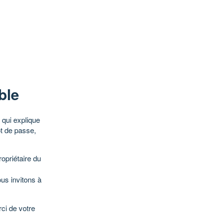
ble
qui explique
ot de passe,
opriétaire du
ous invitons à
ci de votre