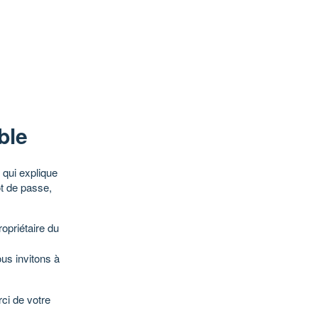
ble
qui explique
ot de passe,
opriétaire du
ous invitons à
ci de votre