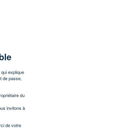
ble
qui explique
ot de passe,
opriétaire du
ous invitons à
ci de votre