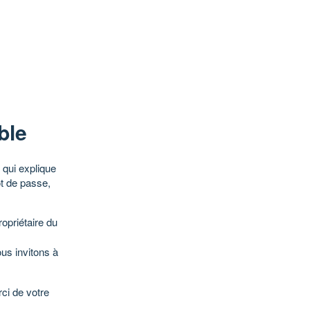
ble
qui explique
ot de passe,
opriétaire du
ous invitons à
ci de votre