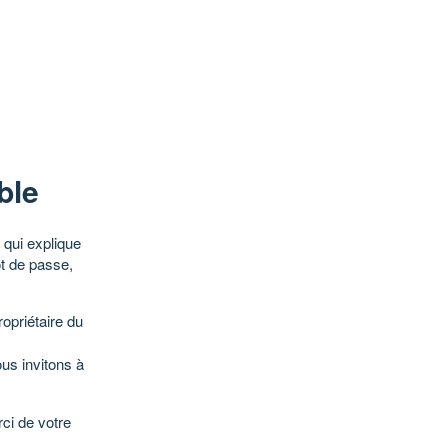
ble
qui explique
ot de passe,
opriétaire du
ous invitons à
ci de votre