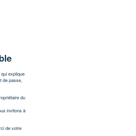
ble
qui explique
ot de passe,
opriétaire du
ous invitons à
ci de votre