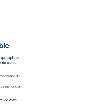
ble
qui explique
ot de passe,
opriétaire du
ous invitons à
ci de votre