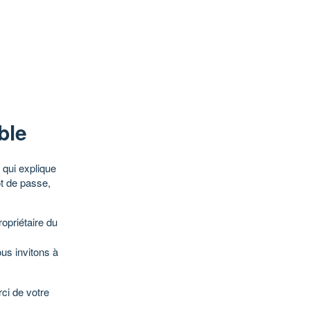
ble
qui explique
ot de passe,
opriétaire du
ous invitons à
ci de votre