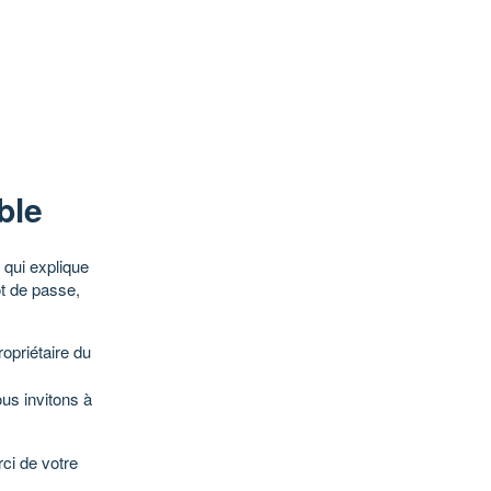
ble
qui explique
ot de passe,
opriétaire du
ous invitons à
ci de votre