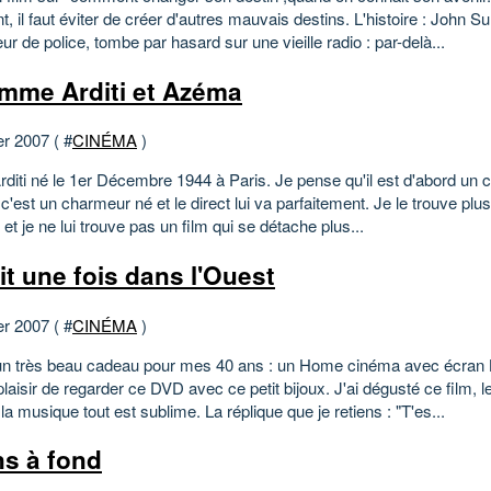
t, il faut éviter de créer d'autres mauvais destins. L'histoire : John Sul
ur de police, tombe par hasard sur une vieille radio : par-delà...
mme Arditi et Azéma
er 2007 ( #
CINÉMA
)
Arditi né le 1er Décembre 1944 à Paris. Je pense qu'il est d'abord un
 c'est un charmeur né et le direct lui va parfaitement. Je le trouve plus
et je ne lui trouve pas un film qui se détache plus...
ait une fois dans l'Ouest
er 2007 ( #
CINÉMA
)
 un très beau cadeau pour mes 40 ans : un Home cinéma avec écran 
plaisir de regarder ce DVD avec ce petit bijoux. J'ai dégusté ce film, l
la musique tout est sublime. La réplique que je retiens : "T'es...
ns à fond