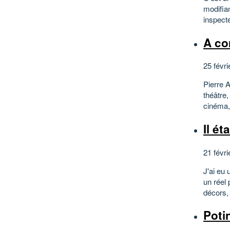
modifian
inspecte
A co
25 févri
Pierre 
théâtre,
cinéma, 
Il ét
21 févri
J'ai eu
un réel 
décors, 
Poti