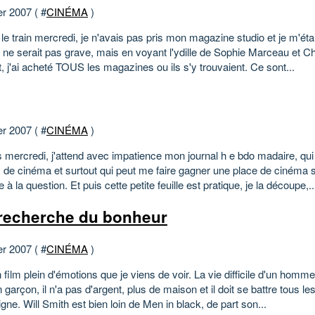
er 2007 ( #
CINÉMA
)
s le train mercredi, je n'avais pas pris mon magazine studio et je m'éta
 ne serait pas grave, mais en voyant l'ydille de Sophie Marceau et C
 j'ai acheté TOUS les magazines ou ils s'y trouvaient. Ce sont...
er 2007 ( #
CINÉMA
)
s mercredi, j'attend avec impatience mon journal h e bdo madaire, qu
 de cinéma et surtout qui peut me faire gagner une place de cinéma si
 à la question. Et puis cette petite feuille est pratique, je la découpe,..
 recherche du bonheur
er 2007 ( #
CINÉMA
)
 film plein d'émotions que je viens de voir. La vie difficile d'un homme
 garçon, il n'a pas d'argent, plus de maison et il doit se battre tous le
igne. Will Smith est bien loin de Men in black, de part son...