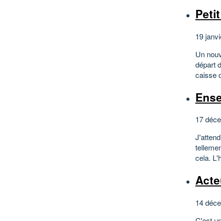
Peti
19 janvi
Un nouve
départ d
caisse 
Ense
17 déce
J'attend
tellemen
cela. L'
Acte
14 déce
C'est un