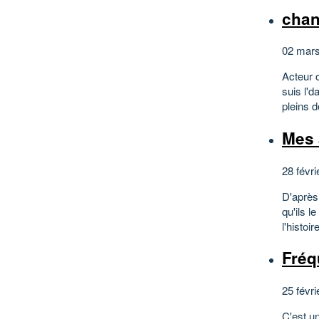
chan
02 mars
Acteur 
suis l'
pleins d
Mes 
28 févri
D'après 
qu'ils l
l'histoi
Fréq
25 févri
C'est u