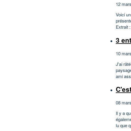
12 mars
Voici un
présenté
Extrait 
3 en
10 mars
J'ai rât
paysages
ami assa
C'es
08 mars
Il y a q
égalemen
lu que q