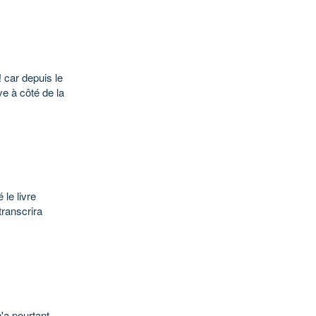
 car depuis le
ve à côté de la
 le livre
transcrira
n'a pourtant