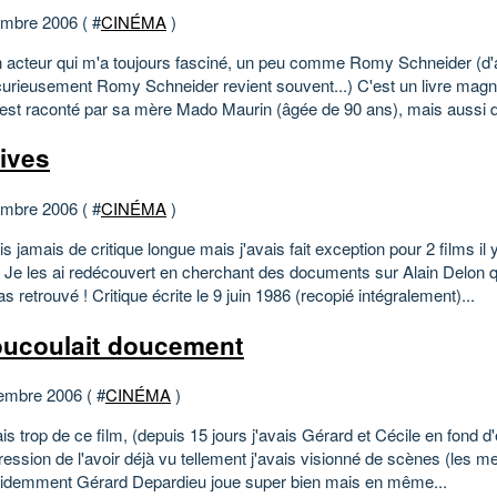
mbre 2006 ( #
CINÉMA
)
n acteur qui m'a toujours fasciné, un peu comme Romy Schneider (d'a
e curieusement Romy Schneider revient souvent...) C'est un livre magn
r est raconté par sa mère Mado Maurin (âgée de 90 ans), mais aussi d'
ives
mbre 2006 ( #
CINÉMA
)
is jamais de critique longue mais j'avais fait exception pour 2 films il
; Je les ai redécouvert en cherchant des documents sur Alain Delon qu
pas retrouvé ! Critique écrite le 9 juin 1986 (recopié intégralement)...
oucoulait doucement
embre 2006 ( #
CINÉMA
)
is trop de ce film, (depuis 15 jours j'avais Gérard et Cécile en fond d'é
ression de l'avoir déjà vu tellement j'avais visionné de scènes (les me
videmment Gérard Depardieu joue super bien mais en même...