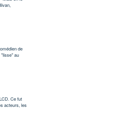
livan,
 comédien de
 "lisse" au
LCD. Ce fut
es acteurs, les