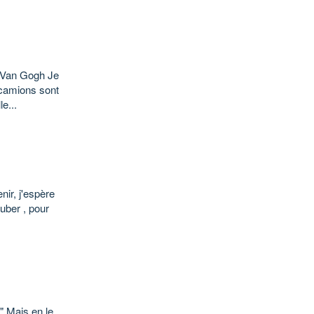
1 Van Gogh Je
 camions sont
e...
nir, j'espère
Auber , pour
" Mais en le