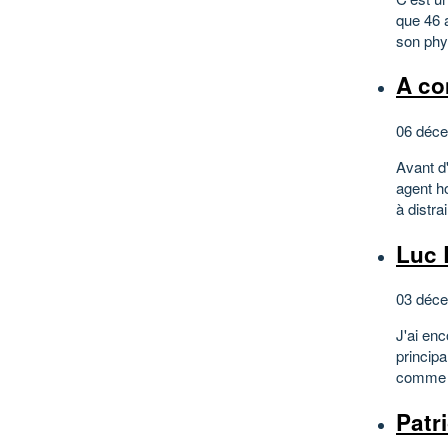
que 46 a
son phys
A c
06 déce
Avant d'
agent ho
à distra
Luc 
03 déce
J'ai en
principa
comme E
Patr