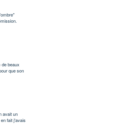
l'ombre"
émission.
ec de beaux
 pour que son
n avait un
en fait j'avais