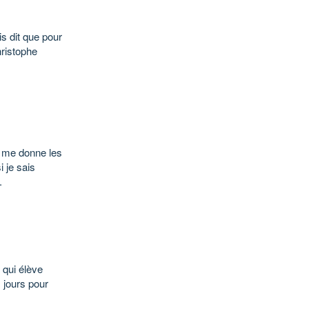
is dit que pour
hristophe
i me donne les
 je sais
.
 qui élève
s jours pour