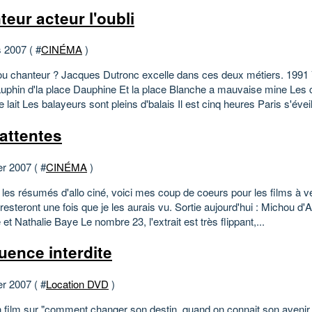
teur acteur l'oubli
 2007 ( #
CINÉMA
)
ou chanteur ? Jacques Dutronc excelle dans ces deux métiers. 199
dauphin d'la place Dauphine Et la place Blanche a mauvaise mine Les
e lait Les balayeurs sont pleins d'balais Il est cinq heures Paris s'éveill
attentes
er 2007 ( #
CINÉMA
)
les résumés d'allo ciné, voici mes coup de coeurs pour les films à ve
e resteront une fois que je les aurais vu. Sortie aujourd'hui : Michou d'
re et Nathalie Baye Le nombre 23, l'extrait est très flippant,...
uence interdite
er 2007 ( #
Location DVD
)
n film sur "comment changer son destin ,quand on connait son avenir.