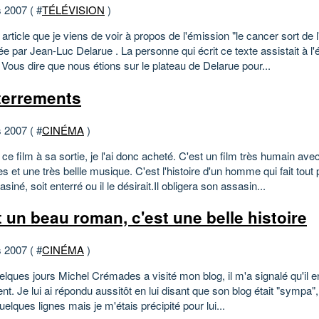
 2007 ( #
TÉLÉVISION
)
 article que je viens de voir à propos de l'émission "le cancer sort de 
e par Jean-Luc Delarue . La personne qui écrit ce texte assistait à l'
: Vous dire que nous étions sur le plateau de Delarue pour...
terrements
 2007 ( #
CINÉMA
)
é ce film à sa sortie, je l'ai donc acheté. C'est un film très humain av
 et une très bellle musique. C'est l'histoire d'un homme qui fait tout
siné, soit enterré ou il le désirait.Il obligera son assasin...
t un beau roman, c'est une belle histoire
 2007 ( #
CINÉMA
)
uelques jours Michel Crémades a visité mon blog, il m'a signalé qu'il e
t. Je lui ai répondu aussitôt en lui disant que son blog était "sympa", 
uelques lignes mais je m'étais précipité pour lui...