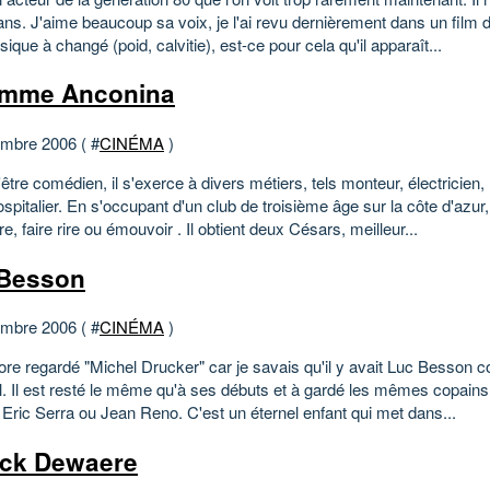
ns. J'aime beaucoup sa voix, je l'ai revu dernièrement dans un film d
ique à changé (poid, calvitie), est-ce pour cela qu'il apparaît...
omme Anconina
mbre 2006 ( #
CINÉMA
)
être comédien, il s'exerce à divers métiers, tels monteur, électricien, l
spitalier. En s'occupant d'un club de troisième âge sur la côte d'azur,
ire, faire rire ou émouvoir . Il obtient deux Césars, meilleur...
Besson
mbre 2006 ( #
CINÉMA
)
core regardé "Michel Drucker" car je savais qu'il y avait Luc Besson 
l. Il est resté le même qu'à ses débuts et à gardé les mêmes copains 
ric Serra ou Jean Reno. C'est un éternel enfant qui met dans...
ick Dewaere