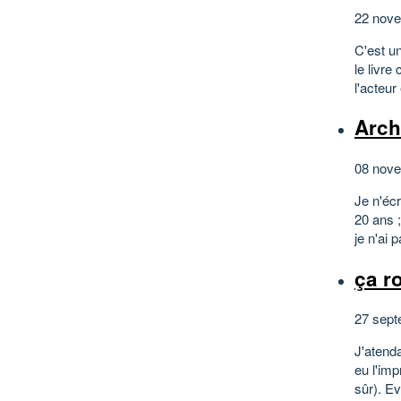
22 nove
C'est u
le livr
l'acteu
Arch
08 nove
Je n'écr
20 ans 
je n'ai 
ça r
27 sept
J'atenda
eu l'imp
sûr). E