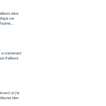
illeurs dans
ifique car
autres...
 y a maintenant
e d'ailleurs
cran!) et j'ai
illeures bien