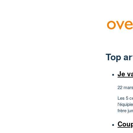
Top ar
Je va
22 mars
Les 5 cé
l'équipi
frère ju
Coup