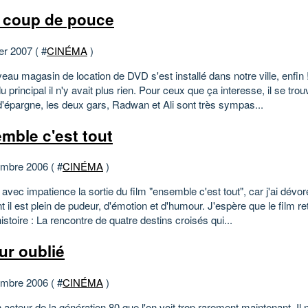
t coup de pouce
er 2007 ( #
CINÉMA
)
au magasin de location de DVD s'est installé dans notre ville, enfin !
u principal il n'y avait plus rien. Pour ceux que ça interesse, il se trou
d'épargne, les deux gars, Radwan et Ali sont très sympas...
mble c'est tout
mbre 2006 ( #
CINÉMA
)
 avec impatience la sortie du film "ensemble c'est tout", car j'ai dévoré
t il est plein de pudeur, d'émotion et d'humour. J'espère que le film re
histoire : La rencontre de quatre destins croisés qui...
ur oublié
mbre 2006 ( #
CINÉMA
)
 acteur de la génération 80 que l'on voit trop rarement maintenant. Il 