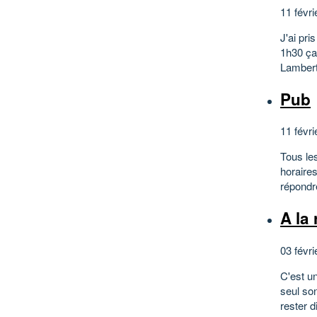
11 févri
J'ai pri
1h30 ça
Lambert,
Pub
11 févri
Tous le
horaires
répondre
A la
03 févri
C'est un
seul son
rester d